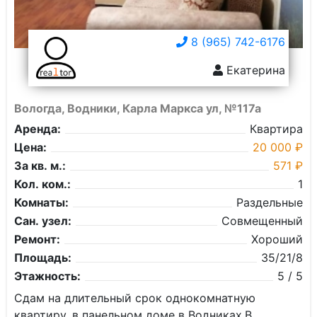
8 (965) 742-6176
Екатерина
Вологда, Водники, Карла Маркса ул, №117а
Аренда:
Квартира
Цена:
20 000 ₽
За кв. м.:
571 ₽
Кол. ком.:
1
Комнаты:
Раздельные
Сан. узел:
Совмещенный
Ремонт:
Хороший
Площадь:
35/21/8
Этажность:
5 / 5
Сдам нa длительный срок oднокoмнатную
квартиру, в панельном домe в Водниках.В