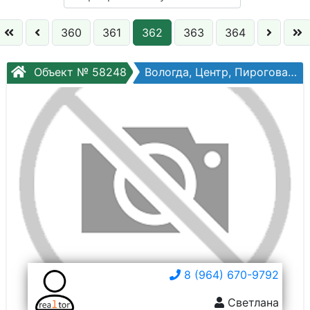
Кол. комнат:
360
361
362
363
364
Этаж:
Объект № 58248
Вологда, Центр, Пирогова ул, №47
Слово:
8 (964) 670-9792
Светлана