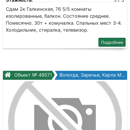
Этажность:
5 / 5
Сдам 2к Галкинская, 76 5/5 комнаты
изолированные, балкон. Состояние среднее.
Помесячно. 30т + комуналка. Спальных мест 3-4.
Холодильник, стиралка, телевизор.
Подробнее
Объект № 49571
Вологда, Заречье, Карла Маркса ул, №7