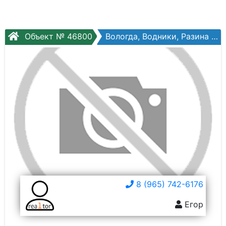
Объект № 46800
Вологда, Водники, Разина ул, №55а
8 (965) 742-6176
Егор