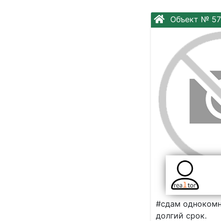
Объект № 57
#сдам однокомна
долгий срок.