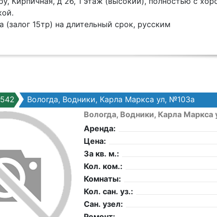
ру, Кирпичная, д 26, 1 этаж (высокий), полностью с хо
кой.
 (залог 15тр) на длительный срок, русским
7542
Вологда, Водники, Карла Маркса ул, №103а
Вологда, Водники, Карла Маркса 
Аренда:
Цена:
За кв. м.:
Кол. ком.:
Комнаты:
Кол. сан. уз.:
Сан. узел:
Ремонт: