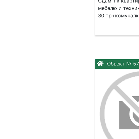
Сдам 1 к кварти
мебелю и техни
30 тр+комуналка
Объект № 5