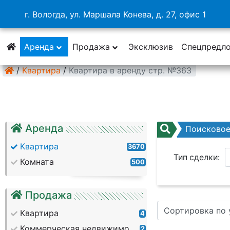
г. Вологда, ул. Маршала Конева, д. 27, офис 1
Аренда
Продажа
Эксклюзив
Спецпредл
/
Квартира
/
Квартира в аренду стр. №363
Аренда
Поисково
Квартира
3670
Тип сделки:
Комната
500
Район:
Продажа
Сортировка по
Кол. комнат:
Квартира
4
Коммерческая недвижимость
2