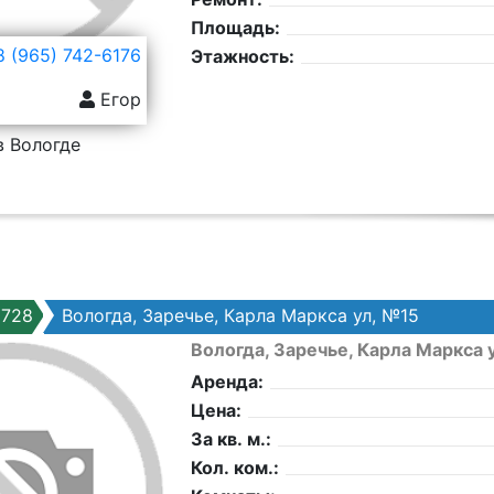
Площадь:
 (965) 742-6176
Этажность:
Егор
в Вологде
5728
Вологда, Заречье, Карла Маркса ул, №15
Вологда, Заречье, Карла Маркса 
Аренда:
Цена:
За кв. м.:
Кол. ком.: