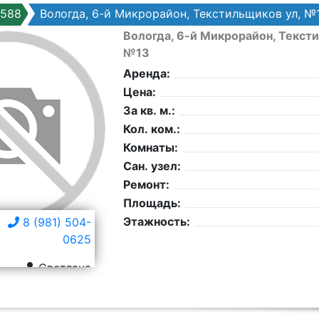
7588
Вологда, 6-й Микрорайон, Текстильщиков ул, №
Вологда, 6-й Микрорайон, Текст
№13
Аренда:
Цена:
За кв. м.:
Кол. ком.:
Комнаты:
Сан. узел:
Ремонт:
Площадь:
Этажность:
8 (981) 504-
0625
Светлана