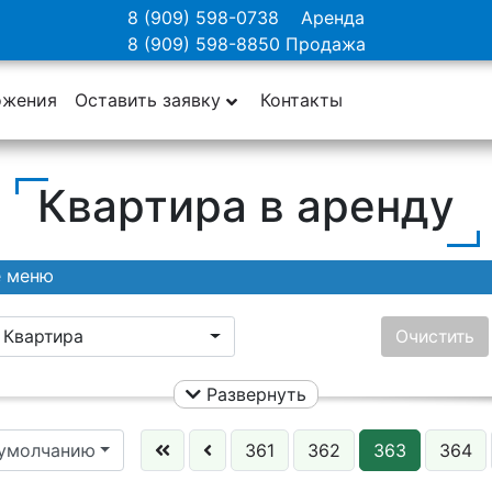
8 (909) 598-0738
Аренда
8 (909) 598-8850
Продажа
ожения
Оставить заявку
Контакты
Квартира в аренду
е меню
Квартира
Очистить
Развернуть
Ничего не выбрано
Цена:
 умолчанию
361
362
363
364
Этаж: