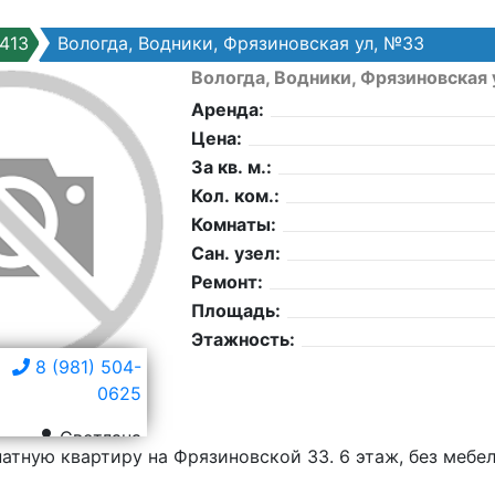
413
Вологда, Водники, Фрязиновская ул, №33
Вологда, Водники, Фрязиновская
Аренда:
Цена:
За кв. м.:
Кол. ком.:
Комнаты:
Сан. узел:
Ремонт:
Площадь:
Этажность:
8 (981) 504-
0625
Светлана
тную квартиру на Фрязиновской 33. 6 этаж, без мебели.